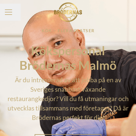
Dela sidan
KARRIÄRMENY
KÖK
·
FLERA PLATSER
Kökspersonal
Brödernas Malmö
Är du intresserad av att jobba på en av
Sveriges snabbast växande
restaurangkedjor? Vill du få utmaningar och
utvecklas tillsammans med företaget? Då är
Brödernas perfekt för dig!