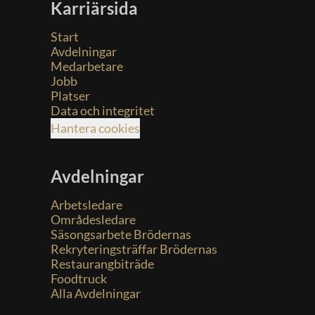
Karriärsida
Start
Avdelningar
Medarbetare
Jobb
Platser
Data och integritet
Hantera cookies
Avdelningar
Arbetsledare
Områdesledare
Säsongsarbete Brödernas
Rekryteringsträffar Brödernas
Restaurangbiträde
Foodtruck
Alla Avdelningar