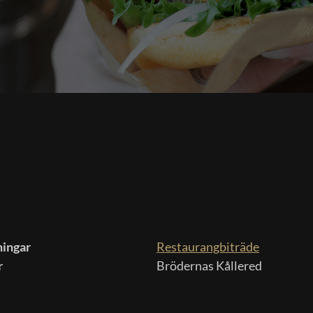
ingar
Restaurangbiträde
r
Brödernas Kållered