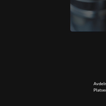
Avdeln
Platse