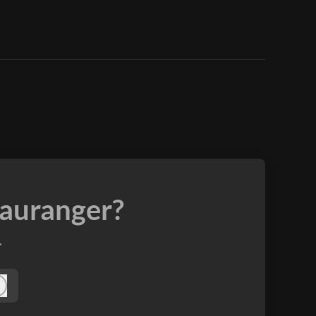
tauranger?
.
gga in