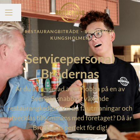
Dela sidan
KARRIÄRMENY
RESTAURANGBITRÄDE
·
BRÖDERNAS
KUNGSHOLMEN
Servicepersonal
Brödernas
Är du intresserad av att jobba på en av
Sveriges snabbast växande
restaurangkedjor? Vill du få utmaningar och
utvecklas tillsammans med företaget? Då är
Brödernas perfekt för dig!