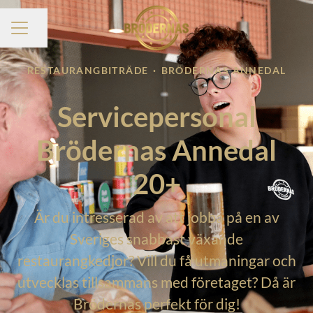
Dela sidan
KARRIÄRMENY
RESTAURANGBITRÄDE
·
BRÖDERNAS ANNEDAL
Servicepersonal
Brödernas Annedal
20+
Är du intresserad av att jobba på en av
Sveriges snabbast växande
restaurangkedjor? Vill du få utmaningar och
utvecklas tillsammans med företaget? Då är
Brödernas perfekt för dig!